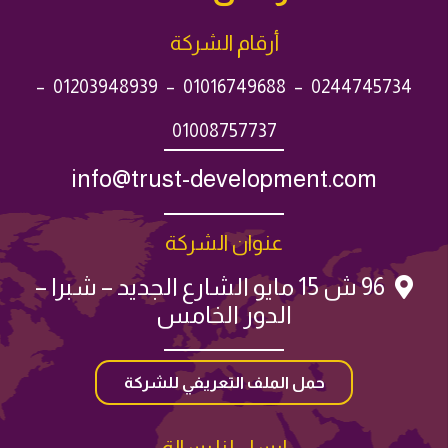
أرقام الشركة
–
01203948939
–
01016749688
–
0244745734
01008757737
info@trust-development.com
عنوان الشركة
96 ش 15 مايو الشارع الجديد – شبرا –
الدور الخامس
حمل الملف التعريفي للشركة
إرسل لنا رسالة