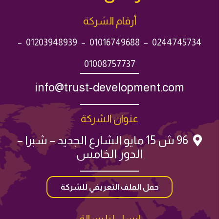
أرقام الشركة
–
01203948939
–
01016749688
–
0244745734
01008757737
info@trust-development.com
عنوان الشركة
96 ش 15 مايو الشارع الجديد – شبرا –
الدور الخامس
حمل الملف التعريفي للشركة
إرسل لنا رسالة