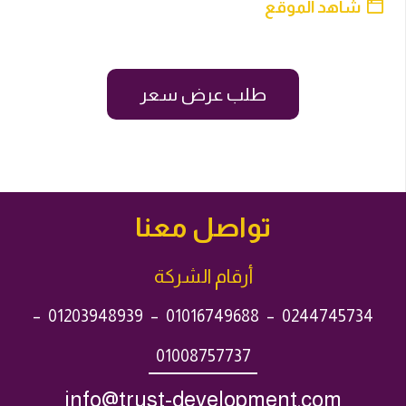
شاهد الموقع
طلب عرض سعر
تواصل معنا
أرقام الشركة
–
01203948939
–
01016749688
–
0244745734
01008757737
info@trust-development.com