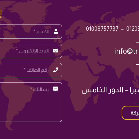
إ
01008757737
–
0120
info@t
ركة